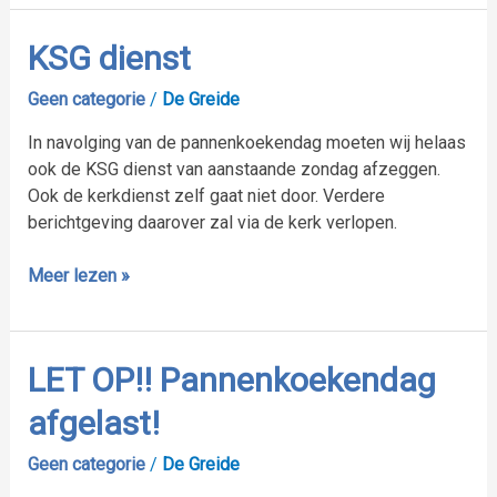
KSG
KSG dienst
dienst
Geen categorie
/
De Greide
In navolging van de pannenkoekendag moeten wij helaas
ook de KSG dienst van aanstaande zondag afzeggen.
Ook de kerkdienst zelf gaat niet door. Verdere
berichtgeving daarover zal via de kerk verlopen.
Meer lezen »
LET
LET OP!! Pannenkoekendag
OP!!
afgelast!
Pannenkoekendag
afgelast!
Geen categorie
/
De Greide