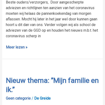
Beste ouders/verzorgers, Door aangescherpte
adviezen en richtlijnen ten aanzien van het coronavirus
moeten wij helaas de pannenkoekendag van morgen
aflassen. Mocht hij later in het jaar wel door kunnen gaan
hoort u dit dan van ons. Verder volgen wij als school de
adviezen van de GGD op en houden het nieuws m.b.t. het
coronavirus scherp in
Meer lezen »
Nieuw
thema:
”Mijn
Nieuw thema: ”Mijn familie en
familie
ik.”
en
ik.”
Geen categorie
/
De Greide