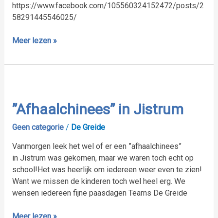
https://www.facebook.com/105560324152472/posts/2
58291445546025/
Meer lezen »
”Afhaalchinees”
in
Jistrum
”Afhaalchinees” in Jistrum
Geen categorie
/
De Greide
Vanmorgen leek het wel of er een ”afhaalchinees”
in Jistrum was gekomen, maar we waren toch echt op
school!Het was heerlijk om iedereen weer even te zien!
Want we missen de kinderen toch wel heel erg. We
wensen iedereen fijne paasdagen Teams De Greide
Meer lezen »