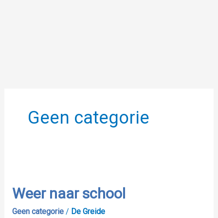
Ga
naar
de
inhoud
Geen categorie
Weer
naar
school
Weer naar school
Geen categorie
/
De Greide