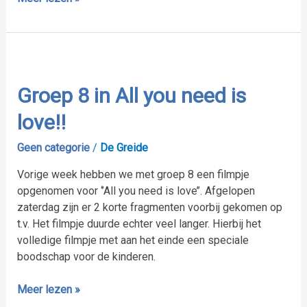
Groep
8
in
Groep 8 in All you need is
All
love!!
you
need
Geen categorie
/
De Greide
is
love!!
Vorige week hebben we met groep 8 een filmpje
opgenomen voor ‘’All you need is love’’. Afgelopen
zaterdag zijn er 2 korte fragmenten voorbij gekomen op
t.v. Het filmpje duurde echter veel langer. Hierbij het
volledige filmpje met aan het einde een speciale
boodschap voor de kinderen.
Meer lezen »