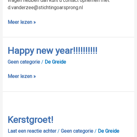
vragen hebben dan kunt u contact opnemen met:
d.vanderzee@stichtingoarsprong.nl
Meer lezen »
Happy
Happy new year!!!!!!!!!!
new
Geen categorie
/
De Greide
year!!!!!!!!!!
Meer lezen »
Kerstgroet!
Kerstgroet!
Laat een reactie achter
/
Geen categorie
/
De Greide