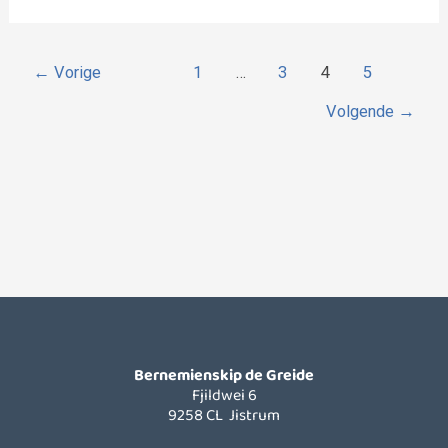
←
Vorige
1
…
3
4
5
Volgende
→
Bernemienskip de Greide
Fjildwei 6
9258 CL Jistrum