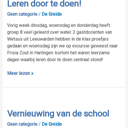
te
Leren door te doen!
doen!
Geen categorie
/
De Greide
Vorig week dinsdag, woensdag en donderdag heeft
groep 8 veel geleerd over water. 2 gastdocenten van
Wetsus uit Leeuwarden hebben in de klas proefjes
gedaan en woensdag zijn we op excursie geweest naar
Frisia Zout in Harlingen. kortom het waren leerzame
dagen waarbij leren door te doen centraal stond!
Meer lezen »
Vernieuwing
van
de
Vernieuwing van de school
school
Geen categorie
/
De Greide