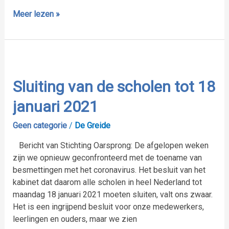
Meer lezen »
Sluiting
van
de
Sluiting van de scholen tot 18
scholen
januari 2021
tot
18
Geen categorie
/
De Greide
januari
2021
Bericht van Stichting Oarsprong: De afgelopen weken
zijn we opnieuw geconfronteerd met de toename van
besmettingen met het coronavirus. Het besluit van het
kabinet dat daarom alle scholen in heel Nederland tot
maandag 18 januari 2021 moeten sluiten, valt ons zwaar.
Het is een ingrijpend besluit voor onze medewerkers,
leerlingen en ouders, maar we zien